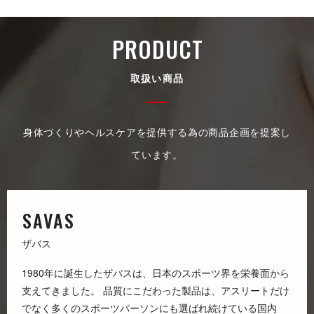
PRO D U C T
取 扱 い 商 品
身体づくりやヘルスケアを提供する為の商品企画を提案し
て い ま す 。
S A V A S
ザ バ ス
1980年に誕生したザバスは、日本のスポーツ界を栄養面から
支えてきました。 品質にこだわった製品は、アスリートだけ
でなく多くのスポーツパーソンにも選ばれ続けている国内