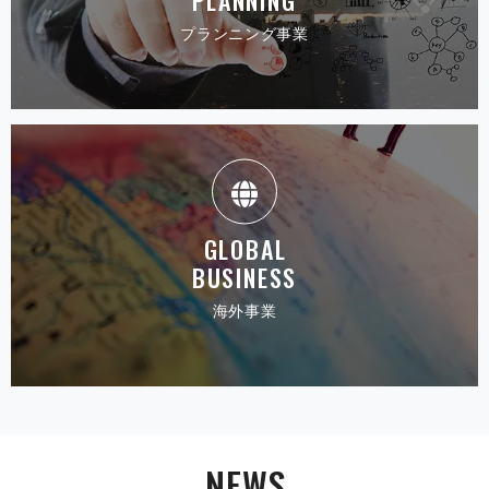
PLANNING
プランニ ン グ 事 業
GLOBAL
BUSINESS
海 外 事 業
N E W S