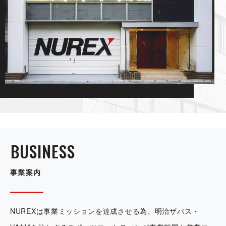
BUSI N E S S
事 業 案 内
NUREXは事業ミッションを達成させる為、明治ザバス・