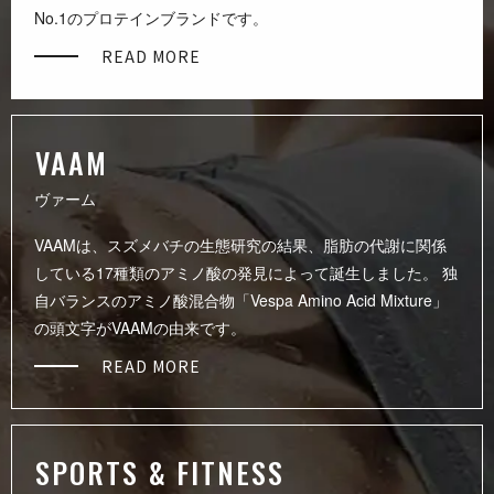
No.1のプロテインブランドです。
READ MORE
V A A M
ヴ ァ ー ム
VAAMは、スズメバチの生態研究の結果、脂肪の代謝に関係
している17種類のアミノ酸の発見によって誕生しました。 独
自バランスのアミノ酸混合物「Vespa Amino Acid Mixture」
の頭文字がVAAMの由来です。
READ MORE
SPORTS & FIT N E S S