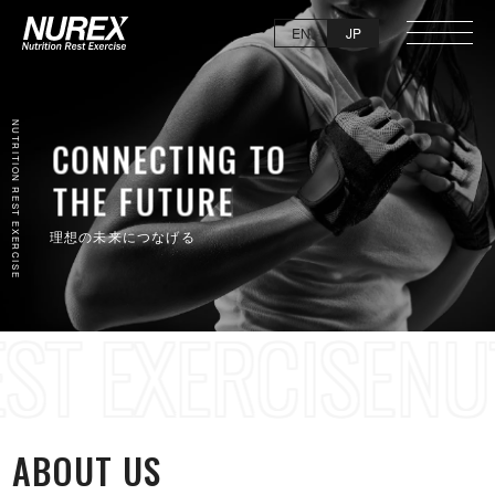
EN
JP
NUTRITION REST EXER C I S E
理想の未来に つ な げ る
EXER C I S E
NUTR
ABOU T U S