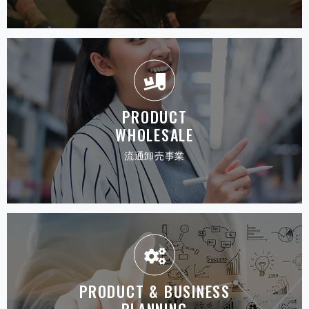
PRODUCT
WHOLESALE
流通 卸 売 事 業
PRODUCT & BUSINESS