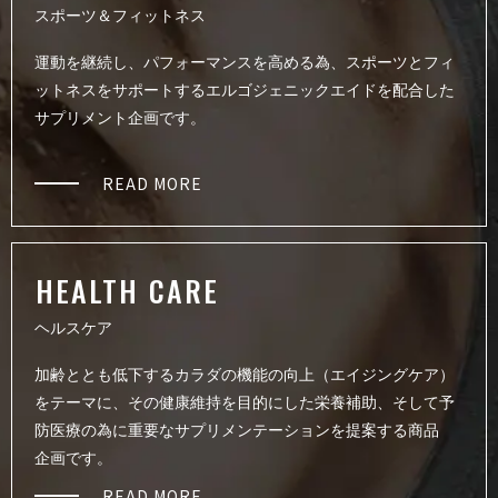
スポーツ＆フィ ッ ト ネ ス
運動を継続し、パフォーマンスを高める為、スポーツとフィ
ットネスをサポートするエルゴジェニックエイドを配合した
サプリメント企 画 で す 。
READ MORE
HEALTH C A R E
ヘ ル ス ケ ア
加齢ととも低下するカラダの機能の向上（エイジングケア）
をテーマに、その健康維持を目的にした栄養補助、そして予
防医療の為に重要なサプリメンテーションを提案する商品
企 画 で す 。
READ MORE