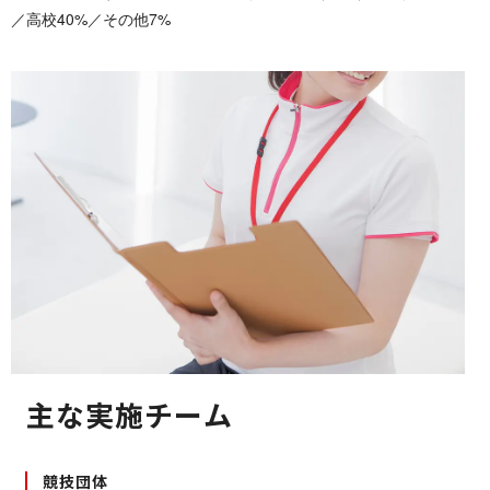
／高校40%／その他7%
主な実 施 チ ー ム
競 技 団 体