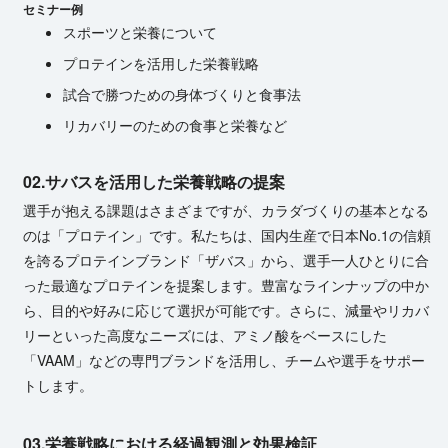
セ ミ ナ ー 例
スポーツと栄養について
プロテインを活用した栄養戦略
試合で勝つための身体づくりと食事法
リカバリーのための食事と栄養など
02.
サバスを活用した栄養戦略の提案
選手が抱える課題はさまざまですが、カラダづくりの基本となる
のは「プロテイン」です。私たちは、国内生産で日本No.1の信頼
を誇るプロテインブランド「ザバス」から、選手一人ひとりに合
った最適なプロテインを提案します。豊富なラインナップの中か
ら、目的や好みに応じて選択が可能です。さらに、減量やリカバ
リーといった高度なニーズには、アミノ酸をベースにした
「VAAM」などの専門ブランドを活用し、チームや選手をサポー
ト し ま す 。
03.
栄養戦略における経過観測と効果検証