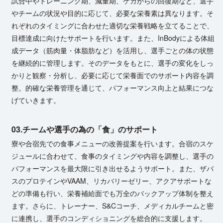
試合中やトレーニング期、減量期、ケガからの回復期など、選手
やチームの状況や目的に応じて、必要な栄養素は異なります。そ
れぞれのタイミングに合わせた適切な栄養戦略を立てることで、
目標達成に向けたサポートを行います。また、InBodyによる体組
成データ（筋肉量・体脂肪など）を活用し、選手ごとの体の状態
を継続的に管理します。そのデータをもとに、選手の変化をしっ
かりと観察・分析し、必要に応じて栄養面でのサポート内容を調
整。的確な栄養管理を通じて、パフォーマンス向上と結果につな
げてい き ま す 。
03.
チームや選手の為の「食」のサポート
寮や合宿先での食事メニューの改善提案を行います。合宿のスケ
ジュールに合わせて、食事のタイミングや内容を調整し、選手の
パフォーマンスを最大限に引き出せるようサポート。また、ザバ
スのプロテインやVAAM、リカバリーゼリー、アクアサポートな
どの準備も行い、栄養補給面でも万全のバックアップ体制を整え
ます。さらに、トレーナー、S&Cコーチ、メディカルチームと密
に連携し、選手のコンディショニングを総合的に支援 し ま す 。