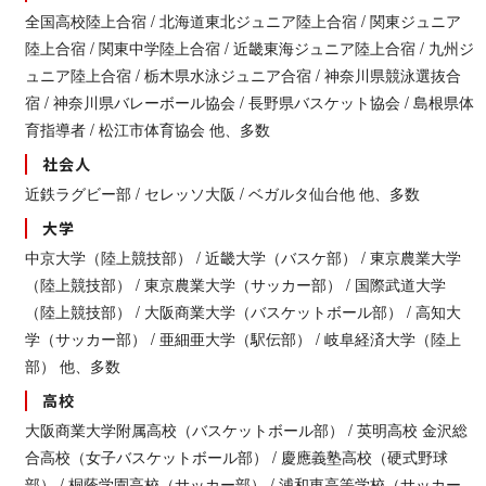
全国高校陸上合宿 / 北海道東北ジュニア陸上合宿 / 関東ジュニア
陸上合宿 / 関東中学陸上合宿 / 近畿東海ジュニア陸上合宿 / 九州ジ
ュニア陸上合宿 / 栃木県水泳ジュニア合宿 / 神奈川県競泳選抜合
宿 / 神奈川県バレーボール協会 / 長野県バスケット協会 / 島根県体
育指導者 / 松江市体育協会 他、多数
社 会 人
近鉄ラグビー部 / セレッソ大阪 / ベガルタ仙台他 他 、 多 数
大 学
中京大学（陸上競技部） / 近畿大学（バスケ部） / 東京農業大学
（陸上競技部） / 東京農業大学（サッカー部） / 国際武道大学
（陸上競技部） / 大阪商業大学（バスケットボール部） / 高知大
学（サッカー部） / 亜細亜大学（駅伝部） / 岐阜経済大学（陸上
部） 他、多数
高 校
大阪商業大学附属高校（バスケットボール部） / 英明高校 金沢総
合高校（女子バスケットボール部） / 慶應義塾高校（硬式野球
部） / 桐蔭学園高校（サッカー部） / 浦和東高等学校（サッカー