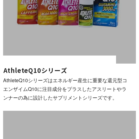
AthleteQ10 シ リ ー ズ
AthleteQ10シリーズはエネルギー産生に重要な還元型コ
エンザイムQ10に注目成分をプラスしたアスリートやラ
ンナーの為に設計したサプリメントシリー ズ で す 。