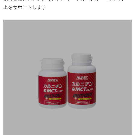
上をサポー ト し ま す