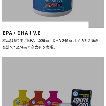
EPA・DHA ＋ V . E
本品は6粒中にEPA 1,029㎎・DHA 245㎎ オメガ3脂肪酸
合計で1,274㎎と高含有 を 実 現 。