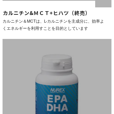
カルニチン&ＭＣＴ+ヒハツ （ 終 売 ）
カルニチン＆MCTは、L-カルニチンを主成分に、効率よ
くエネルギーを利用すことを目的とし て い ま す