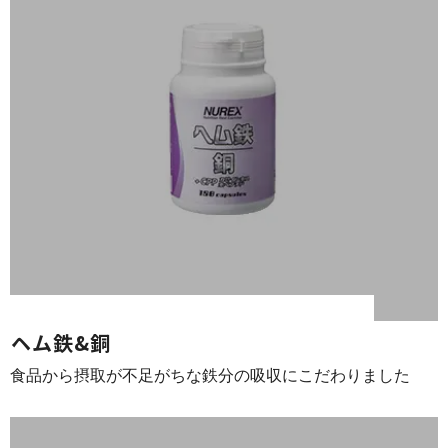
ヘ ム 鉄 & 銅
食品から摂取が不足がちな鉄分の吸収にこだわ り ま し た