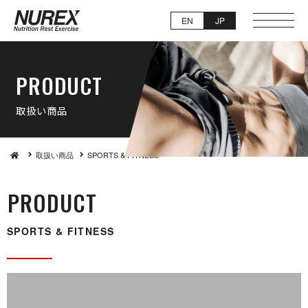
EN
JP
PRO D U C T
取 扱 い 商 品
取扱い商品
SPORTS & FIT N E S S
PRO D U C T
SPORTS & FIT N E S S